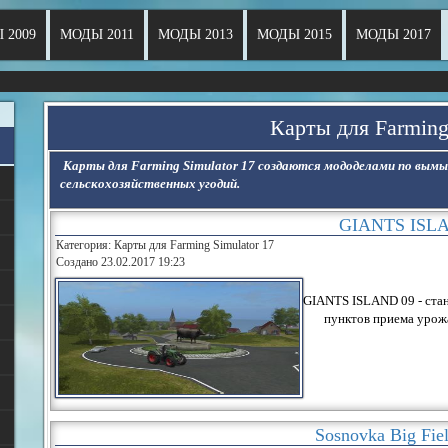
 2009
МОДЫ 2011
МОДЫ 2013
МОДЫ 2015
МОДЫ 2017
Карты для Farming
Карты для Farming Simulator 17 создаются мододелами по вым
сельскохозяйственных угодий.
GIANTS ISL
Категория: Карты для Farming Simulator 17
Создано 23.02.2017 19:23
GIANTS ISLAND 09 - станд
пунктов приема урожа
Sosnovka Big Fiel